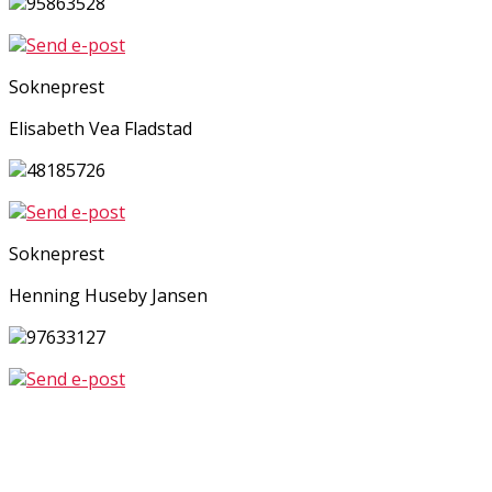
95863528
Send e-post
Sokneprest
Elisabeth Vea Fladstad
48185726
Send e-post
Sokneprest
Henning Huseby Jansen
97633127
Send e-post