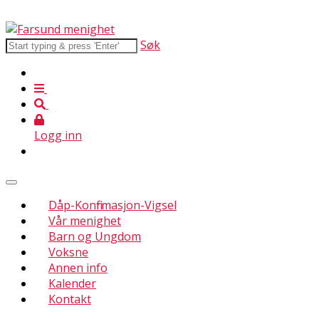
Søk
Logg inn
Dåp-Konfirmasjon-Vigsel
Vår menighet
Barn og Ungdom
Voksne
Annen info
Kalender
Kontakt