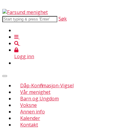
Søk
Logg inn
Dåp-Konfirmasjon-Vigsel
Vår menighet
Barn og Ungdom
Voksne
Annen info
Kalender
Kontakt