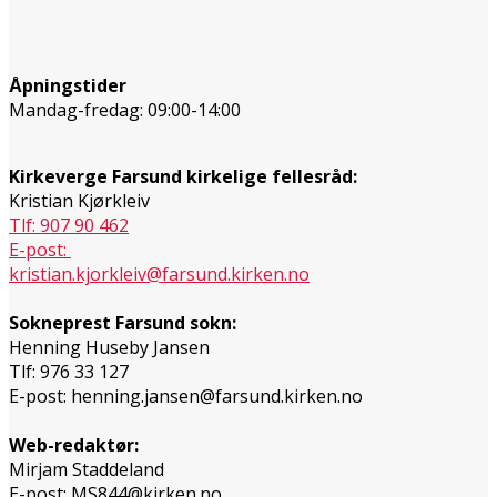
Åpningstider
Mandag-fredag: 09:00-14:00
Kirkeverge Farsund kirkelige fellesråd:
Kristian Kjørkleiv
Tlf: 907 90 462
E-post:
kristian.kjorkleiv@farsund.kirken.no
Sokneprest Farsund sokn:
Henning Huseby Jansen
Tlf: 976 33 127
E-post: henning.jansen@farsund.kirken.no
Web-redaktør:
Mirjam Staddeland
E-post: MS844@kirken.no